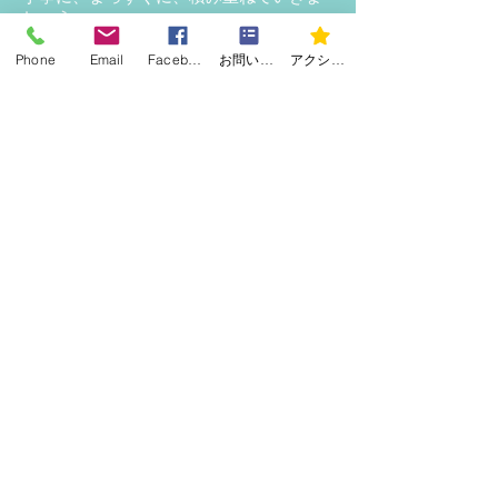
しょう。
⸻
Phone
Email
Facebook
お問い合わせフォーム
アクションを編集
トップに戻る
曜日・時間
・火（夜） 18:00~
・金（夜） 18:00~
・土（昼） 12:30~
・週３回
会費 3,000
円少年
3,500円高校生以上
​入会金、年度登録費
保険代必要
以上
​・中学生
夜→19:30~
昼→14:30~
守口市民体育館
（京阪電鉄守口市駅すぐ）​
​（地下鉄谷町線守口駅すぐ）​
dragonmaki@gmail.com