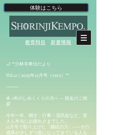
体験はこちら
教育科目
新着情報
🌙 **少林寺拳法だより
Vol.12 / 2025年12月号（ver.2）**
⸻
🎍 1年のしめくくりの月へ — 師走のご挨
拶
今年一年、稽古・行事・演武会など、皆
さん本当にお疲れさまでした。
11月号で取り上げた「継続の力」——その
成果が少しずつ形になってきている人も