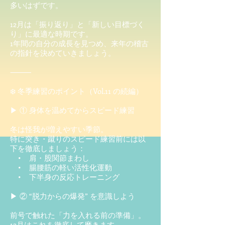
多いはずです。
12月は「振り返り」と「新しい目標づく
り」に最適な時期です。
1年間の自分の成長を見つめ、来年の稽古
の指針を決めていきましょう。
⸻
❄️ 冬季練習のポイント（Vol.11 の続編）
▶ ① 身体を温めてからスピード練習
冬は怪我が増えやすい季節。
特に突き・蹴りのスピード練習前には以
下を徹底しましょう：
• 肩・股関節まわし
• 腸腰筋の軽い活性化運動
• 下半身の反応トレーニング
▶ ② “脱力からの爆発” を意識しよう
前号で触れた「力を入れる前の準備」。
12月はこれを徹底して磨きます。