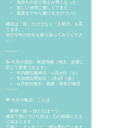
• 気持ちの切り替えが早くなった
• 新しい仲間に優しくできた
• 最後までやり遂げる力がついた
稽古は「技」だけでなく「人間力」も育
てます。
ぜひ今年の自分を振り返ってみてくださ
い。
⸻
📝 今月の道院・教室情報（例文、必要に
応じて変更できます）
• 年内稽古最終日：12月27日（土）
• 年始稽古開始日：1月9日（金）
• 12月特別稽古：基礎・基本の徹底
⸻
💬 今月の教訓・ことば
「拳禅一如 — 技と心は一つ」
稽古で身につけた技は、心の鍛錬ととも
に深まります。
丁寧に、まっすぐに、積み重ねていきま